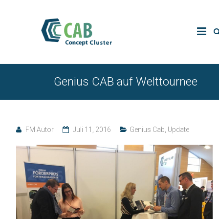
Genius CAB auf Welttournee
FM Autor
Juli 11, 2016
Genius Cab
,
Update